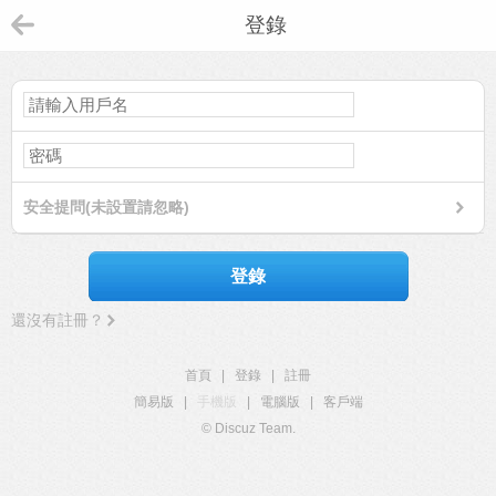
登錄
安全提問(未設置請忽略)
登錄
還沒有註冊？
首頁
|
登錄
|
註冊
簡易版
|
手機版
|
電腦版
|
客戶端
© Discuz Team.