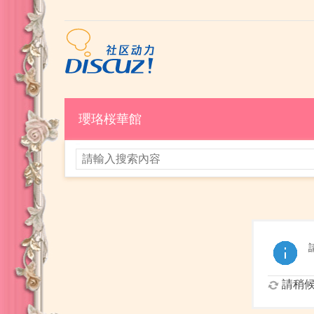
瓔珞桜華館
請稍候.