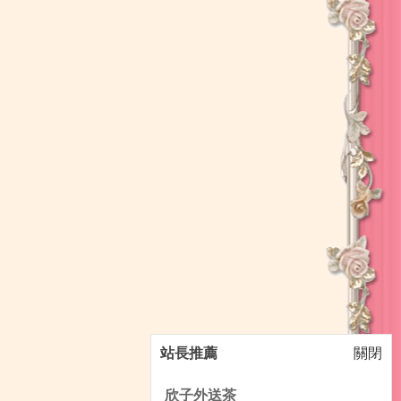
站長推薦
關閉
欣子外送茶