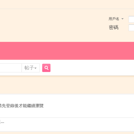
用戶名
密碼
帖子
搜
索
請先登錄後才能繼續瀏覽
..