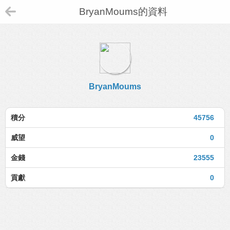
BryanMoums的資料
BryanMoums
積分
45756
威望
0
金錢
23555
貢獻
0