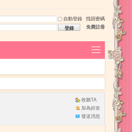
自動登錄
找回密碼
免費註冊
登錄
捷
導
航
收聽TA
加為好友
發送消息