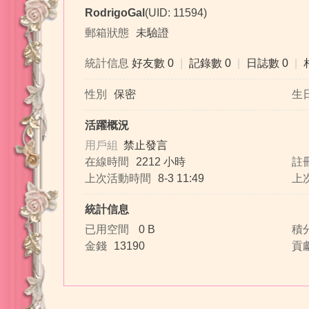
RodrigoGal
(UID: 11594)
郵箱狀態
未驗證
統計信息
好友數 0
|
記錄數 0
|
日誌數 0
|
珞
性別
保密
生
活躍概況
用戶組
禁止發言
在線時間
2212 小時
註
上次活動時間
8-3 11:49
上
統計信息
桜
已用空間
0 B
積
金錢
13190
貢