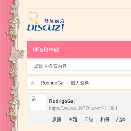
瓔珞桜華館
RodrigoGal
個人資料
RodrigoGal
瓔
›
›
https://www.w09776.com/?11594
廣播
主題
日誌
相冊
記錄