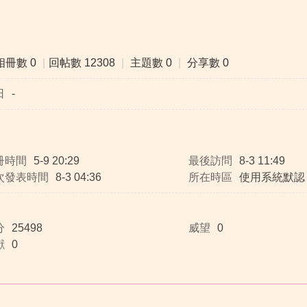
相冊數 0
|
回帖數 12308
|
主題數 0
|
分享數 0
日
-
冊時間
5-9 20:29
最後訪問
8-3 11:49
次發表時間
8-3 04:36
所在時區
使用系統默認
分
25498
威望
0
獻
0