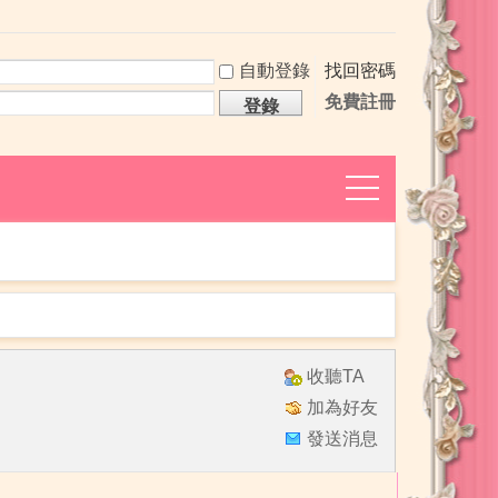
自動登錄
找回密碼
免費註冊
登錄
捷
導
航
收聽TA
加為好友
發送消息