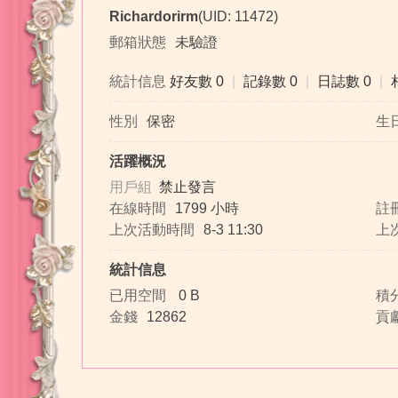
Richardorirm
(UID: 11472)
郵箱狀態
未驗證
統計信息
好友數 0
|
記錄數 0
|
日誌數 0
|
珞
性別
保密
生
活躍概況
用戶組
禁止發言
在線時間
1799 小時
註
上次活動時間
8-3 11:30
上
統計信息
桜
已用空間
0 B
積
金錢
12862
貢