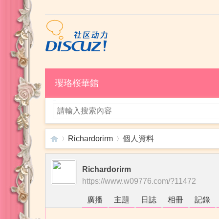
瓔珞桜華館
Richardorirm
個人資料
Richardorirm
瓔
›
›
https://www.w09776.com/?11472
廣播
主題
日誌
相冊
記錄