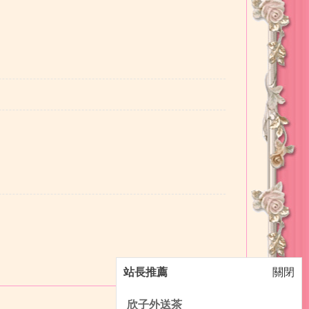
站長推薦
關閉
欣子外送茶