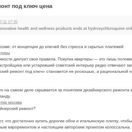
онт под ключ цена
7-11 17:35
innovative health and wellness products ends at hydroxychloroquine onl
скве: от концепции до ключей без стресса и скрытых платежей
ртиры
ости диктует свои правила. Покупка квартиры — это лишь половина
застройщика или устаревший советский интерьер редко отвечают з
ский ремонт под ключ» становится не роскошью, а рациональной н
что на самом деле скрывается за понятием дизайнерского ремонта в
манду.
ртир москва
айнерский ремонт?
, что достаточно купить дорогие обои и итальянскую плитку, чтобы
ным евроремонтом и настоящим авторским проектом колоссальна. 