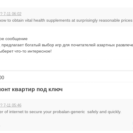
? 7-11 06:02
ow to obtain vital health supplements at surprisingly reasonable prices 
ное сообщение
d
предлагает богатый выбор игр для почитателей азартных развлече
ыберет что-то интересное!
00
онт квартир под ключ
? 7-11 05:46
 of internet to secure your probalan-generic safely and quickly.
.