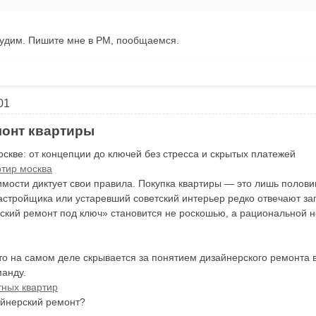
судим. Пишите мне в PM, пообщаемся.
01
монт квартиры
скве: от концепции до ключей без стресса и скрытых платежей
ртир москва
ости диктует свои правила. Покупка квартиры — это лишь половина
застройщика или устаревший советский интерьер редко отвечают з
ский ремонт под ключ» становится не роскошью, а рациональной н
что на самом деле скрывается за понятием дизайнерского ремонта в
манду.
тных квартир
айнерский ремонт?