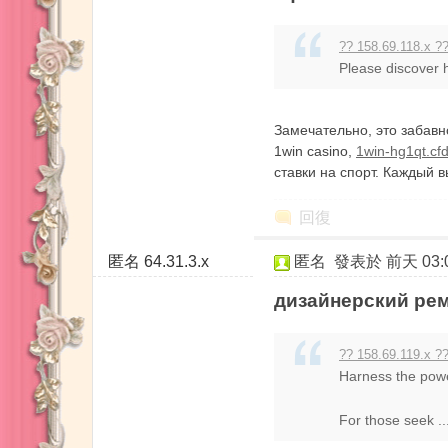
?? 158.69.118.x ??
Please discover h
Замечательно, это забав
1win casino,
1win-hg1qt.cf
ставки на спорт. Каждый в
・
回復
匿名
64.31.3.x
匿名
發表於
前天 03:
дизайнерский рем
?? 158.69.119.x ??
大
Harness the power
For those seek ..