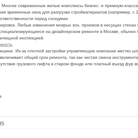
К. Многие современные жилые комплексы бизнес- и премиум-класса
кие временные окна для разгрузки стройматериалов (например, с 1
ответственности перед соседями.
нировок. Любые изменения мокрых зон, проемов в несущих стена
 специализирующиеся на дизайнерском ремонте в Москве, обычно б
жилищной инспекцией.
имость
 тишине. Из-за плотной застройки управляющие компании жестко ш
величивает общий срок ремонта, так как чистая смена инструмент
тсутствие грузового лифта в старом фонде или платный въезд фур 
а
35