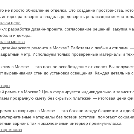
о не просто обновление отделки. Это создание пространства, котор
ь интерьера говорит о владельце, доверять реализацию можно то
 ключ цена
л: разработка дизайн-проекта, согласование решений, закупка м
ебели и декора.
 ключ москва
 дизайнерского ремонта в Москве? Работаем с любыми стилями — о
адратный метр. Используем только проверенные материалы и техно
ключ в Москве — это полное освобождение от хлопот. Вы получаете
от выравнивания стен до установки освещения. Каждая деталь на с
ртиры
ий ремонт в Москве? Цена формируется индивидуально и зависит 
аем прозрачную смету без скрытых платежей — итоговая цена фикс
 ремонта квартиры в Москве — это баланс между бюджетом и иде
альтернативные материалы без потери эстетики, помогают сохран
етный вариант, так и эксклюзивный интерьер премиум-класса.
ртир москва