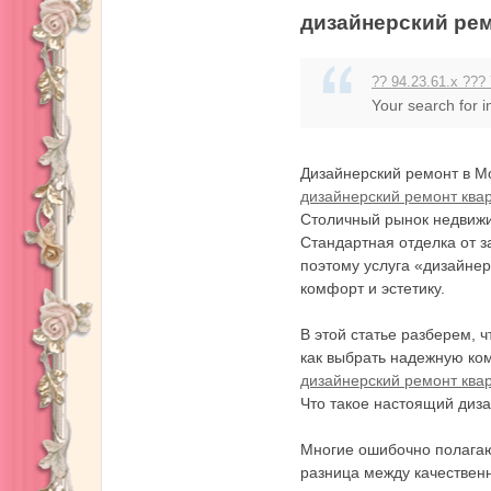
дизайнерский рем
?? 94.23.61.x ??? 
Your search for 
珞
Дизайнерский ремонт в Мо
дизайнерский ремонт ква
Столичный рынок недвижим
Стандартная отделка от 
поэтому услуга «дизайнер
комфорт и эстетику.
В этой статье разберем, 
桜
как выбрать надежную ко
дизайнерский ремонт ква
Что такое настоящий диз
Многие ошибочно полагают
разница между качествен