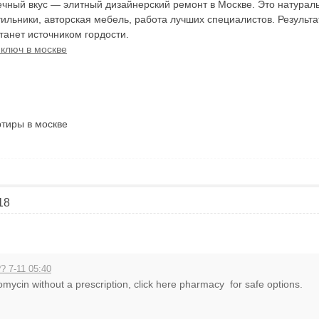
речный вкус — элитный дизайнерский ремонт в Москве. Это натура
тильники, авторская мебель, работа лучших специалистов. Результ
станет источником гордости.
ключ в москве
ртиры в москве
18
? 7-11 05:40
omycin without a prescription, click here pharmacy for safe options.