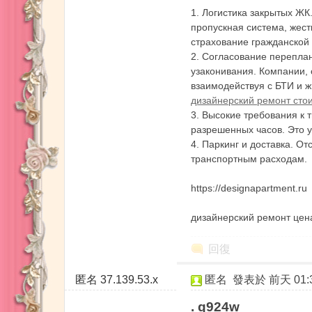
1. Логистика закрытых Ж
｜
пропускная система, жест
страхование гражданской 
2. Согласование перепла
узаконивания. Компании,
взаимодействуя с БТИ и 
дизайнерский ремонт сто
3. Высокие требования к
разрешенных часов. Это у
4. Паркинг и доставка. О
東
транспортным расходам.
https://designapartment.ru
дизайнерский ремонт цен
回復
匿名
37.139.53.x
匿名
發表於
前天 01:
京
. q924w