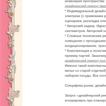
инженерия пространства:
дизайнерский ремонт ква
* Индивидуальный дизайн-
электрики (с привязками 
華
сценариев, раскладка пли
* Авторский надзор. Идеа
сантиметров. Авторский н
* Сложные технические ре
освещение с проходными 
кондиционирование, трас
* Комплектация и логисти
приемку партий. Заказчик
дизайнерский ремонт под 
館
Именно такой комплексны
жилья со старой отделкой
набором посуды. Все сог
Специфика рынка: дизайн
Запрос «дизайнерский ре
игнорировать при планир