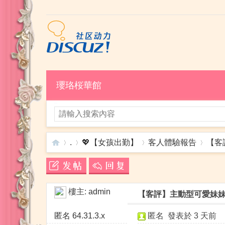
瓔珞桜華館
.
💖【女孩出勤】
客人體驗報告
【客
瓔
»
›
›
›
樓主:
admin
【客評】主動型可愛妹妹
匿名
64.31.3.x
匿名
發表於
3 天前