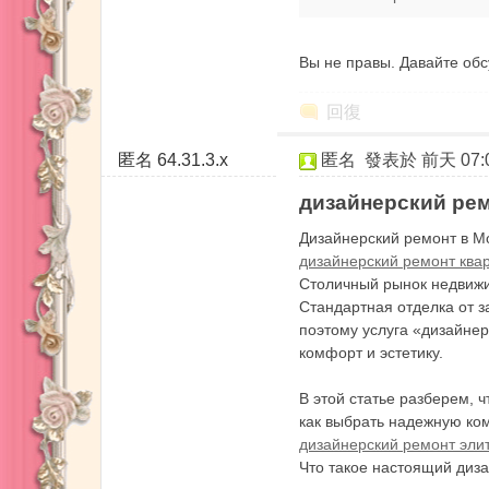
務
Вы не правы. Давайте об
回復
匿名
64.31.3.x
匿名
發表於
前天 07:
дизайнерский ре
Дизайнерский ремонт в Мо
дизайнерский ремонт ква
Столичный рынок недвижим
Стандартная отделка от 
поэтому услуга «дизайнер
комфорт и эстетику.
В этой статье разберем, 
как выбрать надежную ко
дизайнерский ремонт эли
Что такое настоящий диз