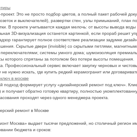
ртиры
проект. Это не просто подбор цветов, а полный пакет рабочей до
розеток и выключателей), развертки стен, узлы примыканий, план п
тки. В проекте учитывается каждая мелочь: от высоты вывода вод
льная 3D-визуализация останется картинкой, если прораб решит уп
адзор гарантирует полное соответствие реализации задумке дизай
шения. Скрытые двери (invisible) со скрытыми петлями, магнитным
переключателями; системы умного дома; шумоизоляция премиальн
сы которого спрятаны за потолком без потери высоты помещения.
ка. Профессиональный сервис включает закупку черновых и чистовы
у не нужно искать, где купить редкий керамогранит или договариват
ключ в москве
й подход формирует услугу «дизайнерский ремонт под ключ». Клие
) и получает обратно готовую квартиру, полностью укомплектованн
ласования проходят через одного менеджера проекта.
ерский ремонт в Москве
монт Москва» выдает тысячи предложений, но столичный регион им
овании бюджета и сроков: