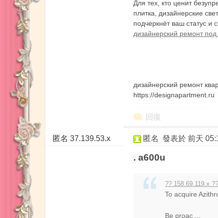
Для тех, кто ценит безуп
плитка, дизайнерские све
подчеркнёт ваш статус и 
дизайнерский ремонт под 
門
дизайнерский ремонт ква
https://designapartment.ru
回復
服
匿名
37.139.53.x
匿名
發表於
前天 05:
. a600u
?? 158.69.119.x ??
To acquire Azithr
Be proac ...