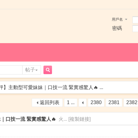
用戶名
密碼
帖子
搜
評】主動型可愛妹妹｜口技一流 緊實感驚人🔥 ...
返回列表
1 ...
2380
2381
2382
索
｜口技一流 緊實感驚人🔥
火...
[複製鏈接]