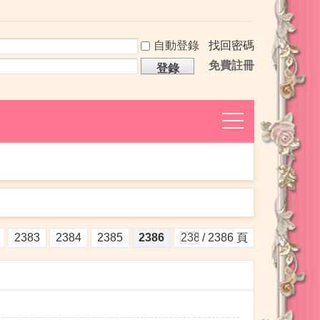
自動登錄
找回密碼
免費註冊
登錄
捷
導
航
2383
2384
2385
2386
/ 2386 頁