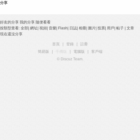
分享
好友的分享
我的分享
隨便看看
按類型查看:
全部
|
網址
|
視頻
|
音樂
|
Flash
|
日誌
|
相冊
|
圖片
|
投票
|
用戶
|
帖子
|
文章
現在還沒分享
首頁
|
登錄
|
註冊
簡易版
|
手機版
|
電腦版
|
客戶端
© Discuz Team.