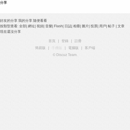
分享
好友的分享
我的分享
隨便看看
按類型查看:
全部
|
網址
|
視頻
|
音樂
|
Flash
|
日誌
|
相冊
|
圖片
|
投票
|
用戶
|
帖子
|
文章
現在還沒分享
首頁
|
登錄
|
註冊
簡易版
|
手機版
|
電腦版
|
客戶端
© Discuz Team.