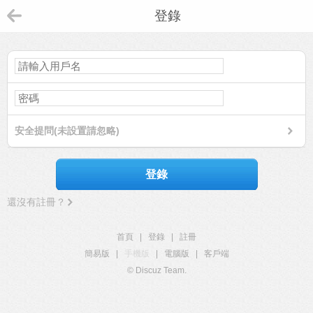
登錄
安全提問(未設置請忽略)
登錄
還沒有註冊？
首頁
|
登錄
|
註冊
簡易版
|
手機版
|
電腦版
|
客戶端
© Discuz Team.