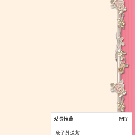
站長推薦
關閉
欣子外送茶