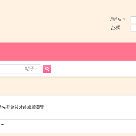
用戶名
密碼
帖子
搜
索
請先登錄後才能繼續瀏覽
..