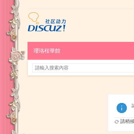
瓔珞桜華館
請稍候.