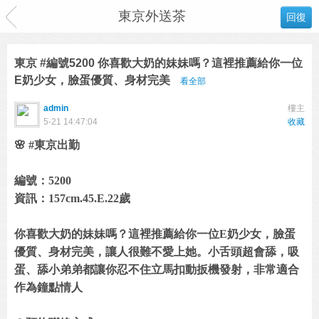
東京外送茶
回復
東京 #編號5200 你喜歡大奶的妹妹嗎？這裡推薦給你一位
E奶少女，臉蛋優質、身材完美
看全部
admin
樓主
5-21 14:47:04
收藏
🌸 #東京出勤
編號：5200
資訊：157cm.45.E.22歲
你喜歡大奶的妹妹嗎？這裡推薦給你一位E奶少女，臉蛋
優質、身材完美，讓人很難不愛上她。小舌頭超會舔，吸
蛋、舔小弟弟都讓你忍不住立馬扣動扳機發射，非常適合
作為鐘點情人