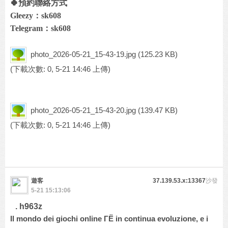
🍀預約聯絡方式
Gleezy：sk608
Telegram：sk608
photo_2026-05-21_15-43-19.jpg
(125.23 KB)
(下載次數: 0, 5-21 14:46 上傳)
photo_2026-05-21_15-43-20.jpg
(139.47 KB)
(下載次數: 0, 5-21 14:46 上傳)
遊客
37.139.53.x:13367
沙發
5-21 15:13:06
. h963z
Il mondo dei giochi online ГЁ in continua evoluzione, e i