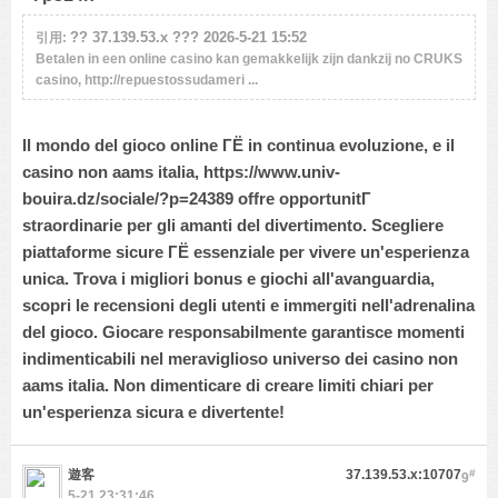
?? 37.139.53.x ??? 2026-5-21 15:52
引用:
Betalen in een online casino kan gemakkelijk zijn dankzij no CRUKS
casino, http://repuestossudameri ...
Il mondo del gioco online ГЁ in continua evoluzione, e il
casino non aams italia,
https://www.univ-
bouira.dz/sociale/?p=24389
offre opportunitГ
straordinarie per gli amanti del divertimento. Scegliere
piattaforme sicure ГЁ essenziale per vivere un'esperienza
unica. Trova i migliori bonus e giochi all'avanguardia,
scopri le recensioni degli utenti e immergiti nell'adrenalina
del gioco. Giocare responsabilmente garantisce momenti
indimenticabili nel meraviglioso universo dei casino non
aams italia. Non dimenticare di creare limiti chiari per
un'esperienza sicura e divertente!
遊客
37.139.53.x:10707
#
9
5-21 23:31:46